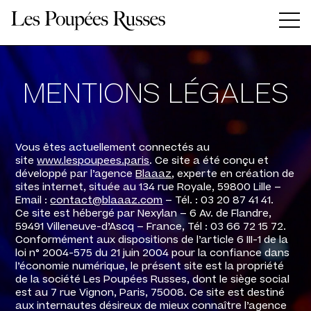
Panneau de gestion des cookies
MENTIONS LÉGALES
Vous êtes actuellement connectés au
site
www.lespoupees.paris
. Ce site a été conçu et
développé par l’agence
Blaaaz
, experte en création de
sites internet, située au 134 rue Royale, 59800 Lille –
Email :
contact@blaaaz.com
– Tél. : 03 20 87 41 41.
Ce site est hébergé par Nexylan – 6 Av. de Flandre,
59491 Villeneuve-d’Ascq – France, Tél : 03 66 72 15 72.
Conformément aux dispositions de l’article 6 III-1 de la
loi n° 2004-575 du 21 juin 2004 pour la confiance dans
l’économie numérique, le présent site est la propriété
de la société Les Poupées Russes, dont le siège social
est au 7 rue Vignon, Paris, 75008. Ce site est destiné
aux internautes désireux de mieux connaître l’agence